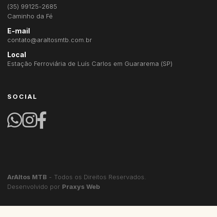
(35) 99125-2685
Caminho da Fé
E-mail
contato@araltosmtb.com.br
Local
Estação Ferroviária de Luís Carlos em
Guararema
(SP)
SOCIAL
ArAltos MTB
- Todos os Direitos Reservados.
Desenvolvido por
Praxys Web