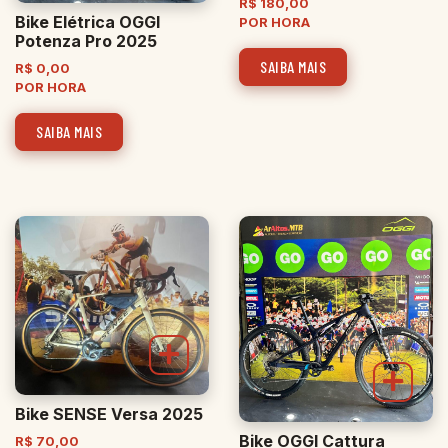
R$
180,00
Bike Elétrica OGGI
POR HORA
Potenza Pro 2025
SAIBA MAIS
R$
0,00
POR HORA
SAIBA MAIS
Bike SENSE Versa 2025
Bike OGGI Cattura
R$
70,00