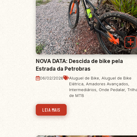
NOVA DATA: Descida de bike pela
Estrada da Petrobras
06/02/2026
Aluguel de Bike
,
Aluguel de Bike
Elétrica
,
Amadores Avançados
,
Intermediários
,
Onde Pedalar
,
Trilh
de MTB
LEIA MAIS