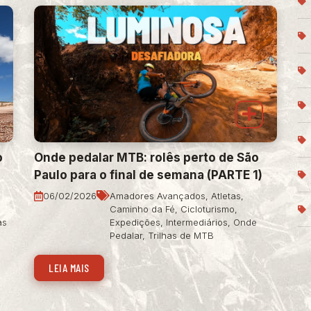
o
Onde pedalar MTB: rolês perto de São
Paulo para o final de semana (PARTE 1)
06/02/2026
Amadores Avançados
,
Atletas
,
Caminho da Fé
,
Cicloturismo
,
as
Expedições
,
Intermediários
,
Onde
Pedalar
,
Trilhas de MTB
LEIA MAIS