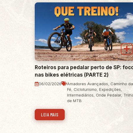
Roteiros para pedalar perto de SP: foc
nas bikes elétricas (PARTE 2)
06/02/2026
Amadores Avançados
,
Caminho da
Fé
,
Cicloturismo
,
Expedições
,
Intermediários
,
Onde Pedalar
,
Trilh
de MTB
LEIA MAIS