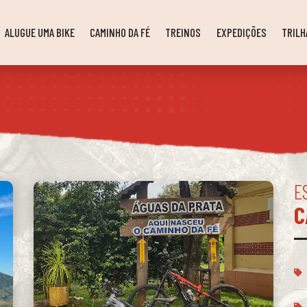
ALUGUE UMA BIKE
CAMINHO DA FÉ
TREINOS
EXPEDIÇÕES
TRILH
E
C