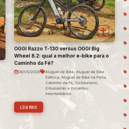
OGGI Razzo T-130 versus OGGI Big
Wheel 8.2: qual a melhor e-bike para o
Caminho da Fé?
08/05/2026
Aluguel de Bike
,
Aluguel de Bike
Elétrica
,
Aluguel de Bike na Porta
,
Caminho da Fé
,
Cicloturismo
,
Entusiastas e Iniciantes
,
Intermediários
LEIA MAIS