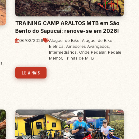
TRAINING CAMP ARALTOS MTB em São
Bento do Sapucaí: renove-se em 2026!
o
06/02/2026
Aluguel de Bike
,
Aluguel de Bike
Elétrica
,
Amadores Avançados
,
Intermediários
,
Onde Pedalar
,
Pedale
Melhor
,
Trilhas de MTB
os
,
LEIA MAIS