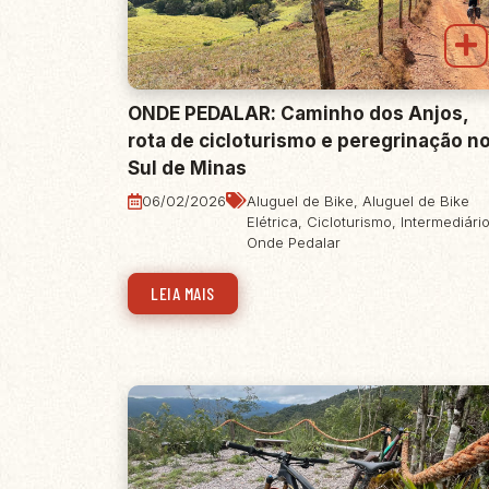
ONDE PEDALAR: Caminho dos Anjos,
rota de cicloturismo e peregrinação n
Sul de Minas
06/02/2026
Aluguel de Bike
,
Aluguel de Bike
Elétrica
,
Cicloturismo
,
Intermediári
Onde Pedalar
LEIA MAIS