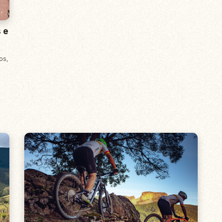
s e
ios
,